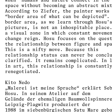
when “humans and nature connect in the
space without becoming an abstract mix
According to Ziefer, the painter works
“border area of ​​what can be depicted”.
border area, as we learn through Hosu'
pictures, is not an inhospitable place
a visual zone in which constant moveme
change reign. Hosu ​​focuses on the ques
the relationship between figure and sp
This is a nifty move. Because this
relationship status can never be concl
clarified. It remains complicated. In 
in art, this relationship is constantl
renegotiated.
Kito Nedo
„Malerei ist meine Sprache“ erklärt Se
Hosu. In seinem Atelier auf dem
Gelände der ehemaligen Baumwollspinner
Leipzig-Plagwitz produziert der
1988 im siebenbürgischen Satu Mare geb