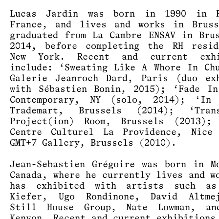
Lucas Jardin was born in 1990 in R
France, and lives and works in Bruss
graduated from La Cambre ENSAV in Bru
2014, before completing the RH resid
New York. Recent and current exhi
include: ‘Sweating Like A Whore In Ch
Galerie Jeanroch Dard, Paris (duo ex
with Sébastien Bonin, 2015); ‘Fade I
Contemporary, NY (solo, 2014); ‘In 
Trademart, Brussels (2014); ‘Trans
Project(ion) Room, Brussels (2013); 
Centre Culturel La Providence, Nice 
GMT+7 Gallery, Brussels (2010).
Jean-Sebastien Grégoire was born in M
Canada, where he currently lives and w
has exhibited with artists such as
Kiefer, Ugo Rondinone, David Altme
Still House Group, Nate Lowman, an
Kenyon. Recent and current exhibitions