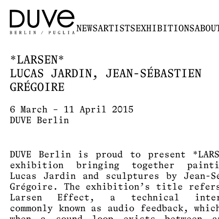
NEWS
ARTISTS
EXHIBITIONS
ABOU
*LARSEN*
LUCAS JARDIN, JEAN-SÉBASTIEN
GRÉGOIRE
6 March – 11 April 2015
DUVE Berlin
DUVE Berlin is proud to present *LAR
exhibition bringing together paint
Lucas Jardin and sculptures by Jean-S
Grégoire. The exhibition’s title refer
Larsen Effect, a technical inter
commonly known as audio feedback, whic