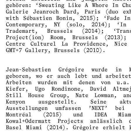
gehören: ‘Sweating Like A Whore In Ch
Galerie Jeanroch Dard, Paris (duo ex
with Sébastien Bonin, 2015); ‘Fade I
Contemporary, NY (solo, 2014); ‘In 
Trademart, Brussels (2014); ‘Trans
Project(ion) Room, Brussels (2013); 
Centre Culturel La Providence, Nice 
GMT+7 Gallery, Brussels (2010).
Jean-Sebastien Grégoire wurde in M
geboren, wo er auch lebt und arbeite
Arbeiten wurden mit denen von u.a.
Kiefer, Ugo Rondinone, David Altme
Still House Group, Nate Lowman, an
Kenyon ausgestellt. Seine aktue
Ausstellungen umfassen ’NEXT’ bei 
Montréal (2015) und IDEA Mia
Kowal+Odermatt Projects anlässlich 
Basel Miami (2014). Grégoire erhielt 