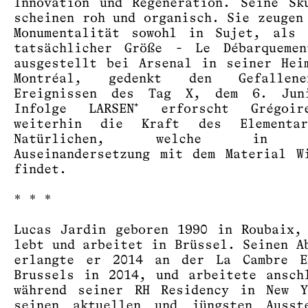
Innovation und Regeneration. Seine Sk
scheinen roh und organisch. Sie zeugen
Monumentalität sowohl in Sujet, als 
tatsächlicher Größe - Le Débarquemen
ausgestellt bei Arsenal in seiner Hei
Montréal, gedenkt den Gefallen
Ereignissen des Tag X, dem 6. Jun
Infolge LARSEN⁺ erforscht Grégoi
weiterhin die Kraft des Elementa
Natürlichen, welche in s
Auseinandersetzung mit dem Material W
findet.
* * *
Lucas Jardin geboren 1990 in Roubaix,
lebt und arbeitet in Brüssel. Seinen A
erlangte er 2014 an der La Cambre E
Brussels in 2014, und arbeitete ansch
während seiner RH Residency in New Y
seinen aktuellen und jüngsten Ausste