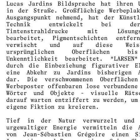
Lucas Jardins Bildsprache hat ihren 
in der Straße. Großflächige Werbepla
Ausgangspunkt nehmend, hat der Künst
Technik entwickelt bei d
Tintenstrahldrucke mit Lösungsm
bearbeitet, Pigmentschichten entfer
verwischt und auf diese Wei
ursprünglichen Oberflächen b
Unkenntlichkeit bearbeitet. *LARSEN*
durch die Einbeziehung figurativer E
eine Abkehr zu Jardins bisherigen A
dar. Die verschwommenen Oberflächen
Werbeposter offenbaren lose verbundene
Wörter und Objekte - visuelle Räts
darauf warten entziffert zu werden, um
eigene Fiktion zu kreieren.
Tief in der Natur verwurzelt und 
urgewaltiger Energie vermitteln die 
von Jean-Sébastien Grégoire einen S