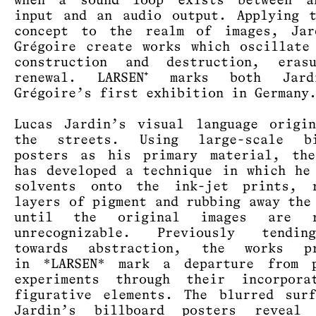
when a sound loop exists between a
input and an audio output. Applying 
concept to the realm of images, Jar
Grégoire create works which oscillate
construction and destruction, eras
renewal. LARSEN⁺ marks both Jar
Grégoire’s first exhibition in Germany
Lucas Jardin’s visual language origi
the streets. Using large-scale bi
posters as his primary material, the
has developed a technique in which he
solvents onto the ink-jet prints, r
layers of pigment and rubbing away the
until the original images are r
unrecognizable. Previously tendi
towards abstraction, the works pr
in *LARSEN* mark a departure from p
experiments through their incorpora
figurative elements. The blurred sur
Jardin’s billboard posters reveal 