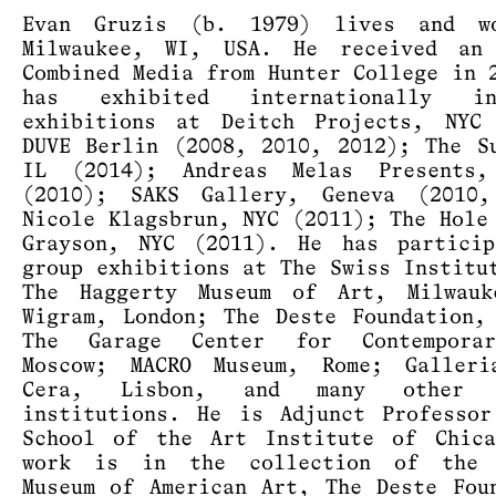
Evan Gruzis (b. 1979) lives and w
Milwaukee, WI, USA. He received an
Combined Media from Hunter College in 
has exhibited internationally i
exhibitions at Deitch Projects, NYC 
DUVE Berlin (2008, 2010, 2012); The S
IL (2014); Andreas Melas Presents,
(2010); SAKS Gallery, Geneva (2010,
Nicole Klagsbrun, NYC (2011); The Hole
Grayson, NYC (2011). He has particip
group exhibitions at The Swiss Institu
The Haggerty Museum of Art, Milwauk
Wigram, London; The Deste Foundation,
The Garage Center for Contempora
Moscow; MACRO Museum, Rome; Galleri
Cera, Lisbon, and many other n
institutions. He is Adjunct Professo
School of the Art Institute of Chica
work is in the collection of the 
Museum of American Art, The Deste Fou