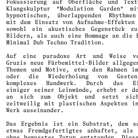
Fokussierung auf Oberfläche und Text
Klangskulptur *Modulation Garden* mi
hypnotischen, überlappenden Rhythmen
mit dem Einsatz von Aufnahme-Effekten
sowohl ein akustisches Gegenstück zu
Bildern, als auch eine Hommage an die 
Minimal Dub Techno Tradition.
Auf eine paradoxe Art und Weise ve
Gruzis neue Färbemittel-Bilder allgege
Themen und Motive, etwa den Rahmen i
oder die Wiederholung von Geste
komplexes Handwerk. Durch das Ei
einiger seiner Leinwände, erhebt er d
an sich zum Objekt und setzt sic
zeitweilig mit plastischen Aspekten i
Werk auseinander.
Das Ergebnis ist ein Substrat, dem s
etwas Fremdgefertigtes anhaftet, als
ohne bewusstes Zutun entstanden. Dies