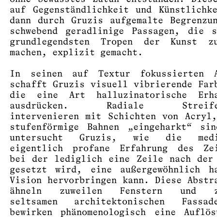
auf Gegenständlichkeit und Künstlichk
dann durch Gruzis aufgemalte Begrenzu
schwebend geradlinige Passagen, die 
grundlegendsten Tropen der Kunst z
machen, explizit gemacht.
In seinen auf Textur fokussierten A
schafft Gruzis visuell vibrierende Far
die eine Art halluzinatorische Erha
ausdrücken. Radiale Streifen
intervenieren mit Schichten von Acryl
stufenförmige Bahnen „eingeharkt“ si
untersucht Gruzis, wie die medi
eigentlich profane Erfahrung des Zei
bei der lediglich eine Zeile nach der
gesetzt wird, eine außergewöhnlich h
Vision hervorbringen kann. Diese Abstr
ähneln zuweilen Fenstern und zu
seltsamen architektonischen Fassa
bewirken phänomenologisch eine Auflö