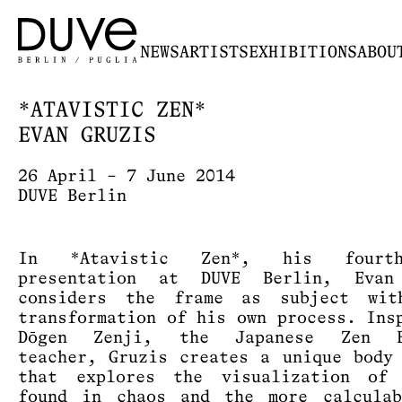
NEWS
ARTISTS
EXHIBITIONS
ABOU
*ATAVISTIC ZEN*
EVAN GRUZIS
26 April – 7 June 2014
DUVE Berlin
In *Atavistic Zen*, his fourt
presentation at DUVE Berlin, Evan
considers the frame as subject wit
transformation of his own process. Ins
Dōgen Zenji, the Japanese Zen B
teacher, Gruzis creates a unique body
that explores the visualization of 
found in chaos and the more calculab