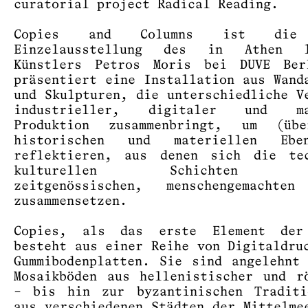
curatorial project Radical Reading.
Copies and Columns ist die
Einzelausstellung des in Athen l
Künstlers Petros Moris bei DUVE Ber
präsentiert eine Installation aus Wand
und Skulpturen, die unterschiedliche V
industrieller, digitaler und ma
Produktion zusammenbringt, um (üb
historischen und materiellen Eb
reflektieren, aus denen sich die tec
kulturellen Schichten un
zeitgenössischen, menschengemachten
zusammensetzen.
Copies, als das erste Element der
besteht aus einer Reihe von Digitaldru
Gummibodenplatten. Sie sind angelehnt
Mosaikböden aus hellenistischer und r
– bis hin zur byzantinischen Traditi
aus verschiedenen Städten der Mittelme