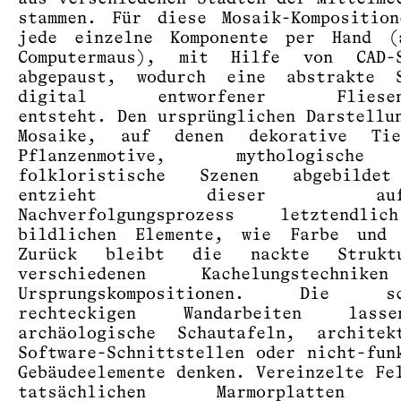
stammen. Für diese Mosaik-Kompositio
jede einzelne Komponente per Hand (
Computermaus), mit Hilfe von CAD-S
abgepaust, wodurch eine abstrakte S
digital entworfener Fliesen-
entsteht. Den ursprünglichen Darstellu
Mosaike, auf denen dekorative Ti
Pflanzenmotive, mythologisch
folkloristische Szenen abgebilde
entzieht dieser aufwe
Nachverfolgungsprozess letztendl
bildlichen Elemente, wie Farbe und 
Zurück bleibt die nackte Strukt
verschiedenen Kachelungstechnik
Ursprungskompositionen. Die sch
rechteckigen Wandarbeiten las
archäologische Schautafeln, architek
Software-Schnittstellen oder nicht-fun
Gebäudeelemente denken. Vereinzelte Fe
tatsächlichen Marmorplatten 